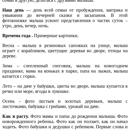
семьи в другую, делиться с друзьями малыша.
Наш день
— день всей семьи от пробуждения, завтрака и
умывания до вечерней сказки и засыпания. В этой
фотокнижке малыш усвоит представления о частях суток –
утро, день, вечер, ночь.
Времена года .
Примерные картинки.
Весна – малыш в резиновых сапожках на улице, малыш
играет с корабликом, цветущие деревья во дворе, птицы на
дереве.
Зима – слепленный снеговик, малыш на новогоднем
празднике, мама на коньках в парке, папа на лыжах, малыш
катается с горки.
Лето – на даче у бабушки, цветы во дворе, малыш купается в
речке или море, ягоды в лукошке.
Осень – фото листьев и золотых деревьев, малыш с
листочками, бабушка с грибами, урожай на даче.
Как я расту.
Фото мамы и папы до рождения малыша. Фото
новорожденного ребенка. Фото как он ползает, как он начал
ходить. Фото бабушки и дедушки с ребенком. Первые слова и