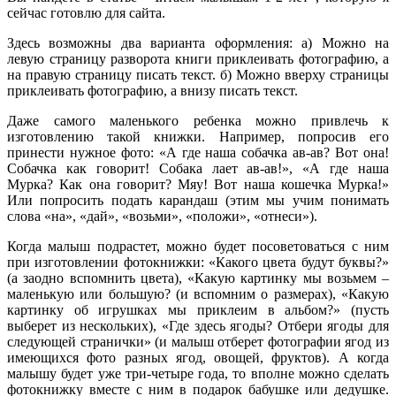
сейчас готовлю для сайта.
Здесь возможны два варианта оформления: а) Можно на
левую страницу разворота книги приклеивать фотографию, а
на правую страницу писать текст. б) Можно вверху страницы
приклеивать фотографию, а внизу писать текст.
Даже самого маленького ребенка можно привлечь к
изготовлению такой книжки. Например, попросив его
принести нужное фото: «А где наша собачка ав-ав? Вот она!
Собачка как говорит! Собака лает ав-ав!», «А где наша
Мурка? Как она говорит? Мяу! Вот наша кошечка Мурка!»
Или попросить подать карандаш (этим мы учим понимать
слова «на», «дай», «возьми», «положи», «отнеси»).
Когда малыш подрастет, можно будет посоветоваться с ним
при изготовлении фотокнижки: «Какого цвета будут буквы?»
(а заодно вспомнить цвета), «Какую картинку мы возьмем –
маленькую или большую? (и вспомним о размерах), «Какую
картинку об игрушках мы приклеим в альбом?» (пусть
выберет из нескольких), «Где здесь ягоды? Отбери ягоды для
следующей странички» (и малыш отберет фотографии ягод из
имеющихся фото разных ягод, овощей, фруктов). А когда
малышу будет уже три-четыре года, то вполне можно сделать
фотокнижку вместе с ним в подарок бабушке или дедушке.