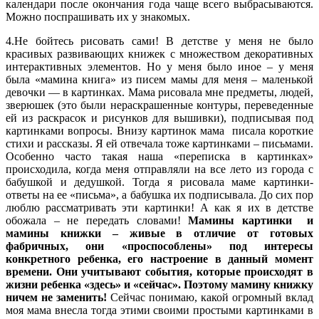
календари после окончания года чаще всего выбрасываются.
Можно поспрашивать их у знакомых.
4.Не бойтесь рисовать сами! В детстве у меня не было
красивых развивающих книжек с множеством декоративных
интерактивных элементов. Но у меня было иное – у меня
была «мамина книга» из писем мамы для меня – маленькой
девочки — в картинках. Мама рисовала мне предметы, людей,
зверюшек (это были нераскрашенные контуры, переведенные
ей из раскрасок и рисунков для вышивки), подписывая под
картинками вопросы. Внизу картинок мама писала короткие
стихи и рассказы. Я ей отвечала тоже картинками – письмами.
Особенно часто такая наша «переписка в картинках»
происходила, когда меня отправляли на все лето из города с
бабушкой и дедушкой. Тогда я рисовала маме картинки-
ответы на ее «письма», а бабушка их подписывала. До сих пор
люблю рассматривать эти картинки! А как я их в детстве
обожала – не передать словами!
Мамины картинки и
мамины книжки – живые в отличие от готовых
фабричных, они «проспособлены» под интересы
конкретного ребенка, его настроение в данный момент
времени. Они учитывают события, которые происходят в
жизни ребенка «здесь» и «сейчас». Поэтому мамину книжку
ничем не заменить!
Сейчас понимаю, какой огромный вклад
моя мама внесла тогда этими своими простыми картинками в