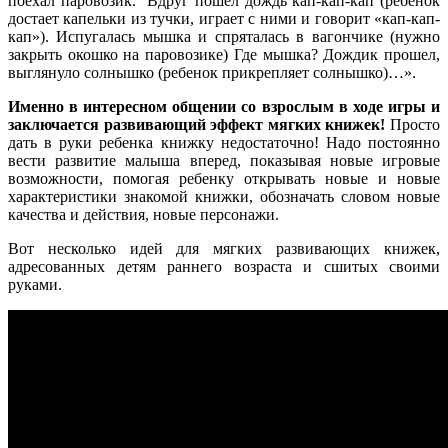
поехал паровозик. Вдруг пошел дождь кап-кап-кап (ребенок
достает капельки из тучки, играет с ними и говорит «кап-кап-
кап»). Испугалась мышка и спряталась в вагончике (нужно
закрыть окошко на паровозике) Где мышка? Дождик прошел,
выглянуло солнышко (ребенок прикрепляет солнышко)…».
Именно в интересном общении со взрослым в ходе игры и
заключается развивающий эффект мягких книжек!
Просто
дать в руки ребенка книжку недостаточно! Надо постоянно
вести развитие малыша вперед, показывая новые игровые
возможности, помогая ребенку открывать новые и новые
характеристики знакомой книжки, обозначать словом новые
качества и действия, новые персонажи.
Вот несколько идей для мягких развивающих книжек,
адресованных детям раннего возраста и сшитых своими
руками.