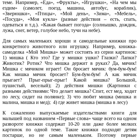
теме. Например, «Еда», «Фрукты», «Игрушки», «На чем мы
ездим» (самолет, поезд, машина, автобус, кораблик),
«Зверюшки», «Птицы», «Мой день», «Зима», «Мебель»,
«Посуда», «Моя кукла» (разные действия – есть, спать,
одеваться и т.д.). «Какая бывает погода» (солнышко, дождик,
лужа, снег, ветер, голубое небо, тучи на небе).
Для самых маленьких хороши и самодельные книжки про
конкретного животного или игрушку. Например, книжка-
самоделка «Мой Мишка» может состоять из серии картинок:
1) мишка ( Кто это? Где у мишки ушки? Глазки? Лапки?
Животик? Ротик? Что мишка держит в руках? Да, мячик!
Мишка с мячиком играет! Он бросает мячик: бум-бум-бум!
Как мишка мячик бросает? Бум-бум-бум! А как мячик
прыгает? Прыг-прыг-прыг! Какой мишка? Большой,
пушистый, веселый); 2) действия мишки (Картинки с
разными действиями: Что делает мишка? Спит, ест мед, ходит
по лесу, сидит на полянке); 3) что любит мишка (мишка и
малина, мишка и мед); 4) где живет мишка (мишка в лесу)
К сожалению выпускаемые издательствами книги для
малышей под названием «Первые слова» чаще всего на одном
развороте книжки содержат 10-20 или даже более мелких
картинок по одной теме. Такие книжки подходят детям
постарше, но не самым маленьким. Поэтому первые