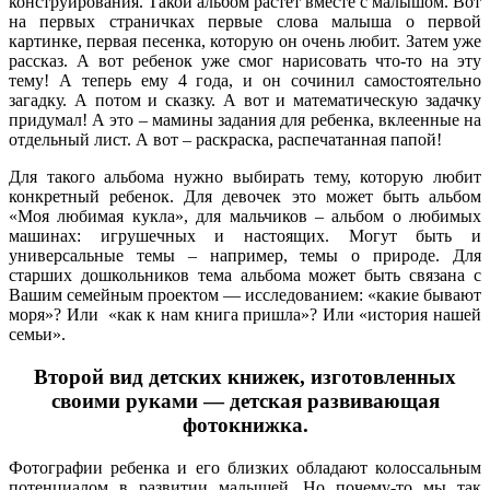
конструирования. Такой альбом растет вместе с малышом. Вот
на первых страничках первые слова малыша о первой
картинке, первая песенка, которую он очень любит. Затем уже
рассказ. А вот ребенок уже смог нарисовать что-то на эту
тему! А теперь ему 4 года, и он сочинил самостоятельно
загадку. А потом и сказку. А вот и математическую задачку
придумал! А это – мамины задания для ребенка, вклеенные на
отдельный лист. А вот – раскраска, распечатанная папой!
Для такого альбома нужно выбирать тему, которую любит
конкретный ребенок. Для девочек это может быть альбом
«Моя любимая кукла», для мальчиков – альбом о любимых
машинах: игрушечных и настоящих. Могут быть и
универсальные темы – например, темы о природе. Для
старших дошкольников тема альбома может быть связана с
Вашим семейным проектом — исследованием: «какие бывают
моря»? Или «как к нам книга пришла»? Или «история нашей
семьи».
Второй вид детских книжек, изготовленных
своими руками — детская развивающая
фотокнижка.
Фотографии ребенка и его близких обладают колоссальным
потенциалом в развитии малышей. Но почему-то мы так