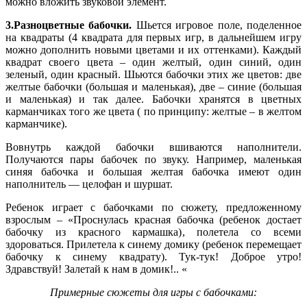
можно вложить звуковой элемент.
3.Разноцветные бабочки.
Шьется игровое поле, поделенное
на квадраты (4 квадрата для первых игр, в дальнейшем игру
можно дополнить новыми цветами и их оттенками). Каждый
квадрат своего цвета – один желтый, один синий, один
зеленый, один красный. Шьются бабочки этих же цветов: две
желтые бабочки (большая и маленькая), две – синие (большая
и маленькая) и так далее. Бабочки хранятся в цветных
карманчиках того же цвета ( по принципу: желтые – в желтом
карманчике).
Вовнутрь каждой бабочки вшиваются наполнители.
Получаются пары бабочек по звуку. Например, маленькая
синяя бабочка и большая желтая бабочка имеют один
наполнитель — целофан и шуршат.
Ребенок играет с бабочками по сюжету, предложенному
взрослым – «Проснулась красная бабочка (ребенок достает
бабочку из красного кармашка), полетела со всеми
здороваться. Прилетела к синему домику (ребенок перемещает
бабочку к синему квадрату). Тук-тук! Доброе утро!
Здравствуй! Залетай к нам в домик!.. «
Примерные сюжеты для игры с бабочками: