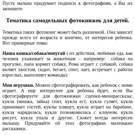
Пусть малыш придумает подписи к фотографиям, а Вы их
запишите.
Тематика самодельных фотокнижек для детей.
Тематика таких фотокниг может быть различной. Она зависит
прежде всего от возраста и конечно, от интересов ребенка.
Вот примерные темы:
Наша кошка/собака/попугай
( их действия, любимая еда, как
человек ухаживает за животным – например: собака на
прогулке, папа кормит собаку, Рома играет с собакой, собака
виляет хвостом, сидит, бегает, спит, лает, встречает с работы
взрослых, выполняет команды)
Мои игрушки.
Можно сфотографировать, как ребенок с ними
играет. А еще интереснее для ребенка будет, если Вы
сфотографируете для фотокнижки сценки-минирассказы:
кукла (мишка, зайка) спит, кукла ест, кукла гуляет, кукла
принимает гостей, куклы пляшут, кукла играет на барабане,
кукла нарядилась, кукла познакомилась с клоуном, кукла
рисует, кукла упала и другие. Сюжет всегда интересен
малышу. Придумайте об этих фотографиях маленькие
рассказики.