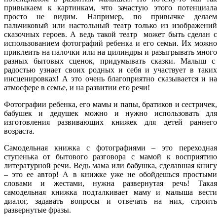
привыкаем к картинкам, что зачастую этого потенциала
просто не видим. Например, по привычке делаем
пальчиковый или настольный театр только из изображений
сказочных героев. А ведь такой театр может быть сделан с
использованием фотографий ребенка и его семьи. Их можно
приклеить на палочки или на цилиндры и разыгрывать много
разных бытовых сценок, придумывать сказки. Малыш с
радостью узнает своих родных и себя и участвует в таких
инсценировках! А это очень благоприятно сказывается и на
атмосфере в семье, и на развитии его речи!
Фотографии ребенка, его мамы и папы, братиков и сестричек,
бабушек и дедушек можно и нужно использовать для
изготовления развивающих книжек для детей раннего
возраста.
Самодельная книжка с фотографиями – это переходная
ступенька от бытового разговора с мамой к восприятию
литературной речи. Ведь мама или бабушка, сделавшая книгу
– это ее автор! А в книжке уже не обойдешься простыми
словами и жестами, нужна развернутая речь! Такая
самодельная книжка подталкивает маму и малыша вести
диалог, задавать вопросы и отвечать на них, строить
развернутые фразы.