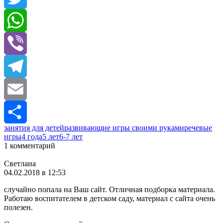
Twitter
WhatsApp
Viber
Telegram
Email
занятия для детей
развивающие игры своими руками
речевые
Отправить
игры
4 года
5 лет
6-7 лет
1 комментарий
Светлана
04.02.2018 в 12:53
случайно попала на Ваш сайт. Отличная подборка материала.
Работаю воспитателем в детском саду, материал с сайта очень
полезен.