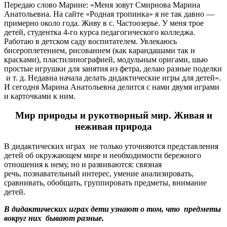
Передаю слово Марине: «Меня зовут Смирнова Марина
Анатольевна. На сайте «Родная тропинка» я не так давно —
примерно около года. Живу в с. Частоозерье. У меня трое
детей, студентка 4-го курса педагогического колледжа.
Работаю в детском саду воспитателем. Увлекаюсь
бисероплетением, рисованием (как карандашами так и
красками), пластилинографией, модульным оригами, шью
простые игрушки для занятия из фетра, делаю разные поделки
и т. д. Недавна начала делать дидактические игры для детей».
И сегодня Марина Анатольевна делится с нами двумя играми
и карточками к ним.
Мир природы и рукотворный мир. Живая и
неживая природа
В дидактических играх не только уточняются представления
детей об окружающем мире и необходимости бережного
отношения к нему, но и развиваются: связная
речь, познавательный интерес, умение анализировать,
сравнивать, обобщать, группировать предметы, внимание
детей.
В дидактических играх дети узнают о том, что предметы
вокруг них бывают разные.