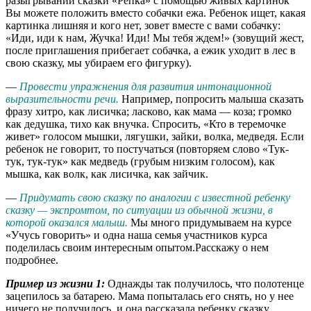
разыгрывании сказки «Репка» с помощью живых картинок
Вы можете положить вместо собачки ежа. Ребенок ищет, какая
картинка лишняя и кого нет, зовет вместе с вами собачку:
«Иди, иди к нам, Жучка! Иди! Мы тебя ждем!» (зовущий жест,
после приглашения прибегает собачка, а ежик уходит в лес в
свою сказку, мы убираем его фигурку).
—
Провести упражнения для развития интонационной
выразительности речи.
Например, попросить малыша сказать
фразу хитро, как лисичка; ласково, как мама — коза; громко
как дедушка, тихо как внучка. Спросить, «Кто в теремочке
живет» голосом мышки, лягушки, зайки, волка, медведя. Если
ребенок не говорит, то постучаться (повторяем слово «Тук-
тук, тук-тук» как медведь (грубым низким голосом), как
мышка, как волк, как лисичка, как зайчик.
—
Придумать свою сказку по аналогии с известной ребенку
сказку — экспромтом, по ситуации из обычной жизни, в
которой оказался малыш.
Мы много придумываем на курсе
«Учусь говорить» и одна наша семья участников курса
поделилась своим интересным опытом.Расскажу о нем
подробнее.
Пример из жизни 1:
Однажды так получилось, что полотенце
зацепилось за батарею. Мама попыталась его снять, но у нее
ничего не получилось, и она рассказала ребенку сказку