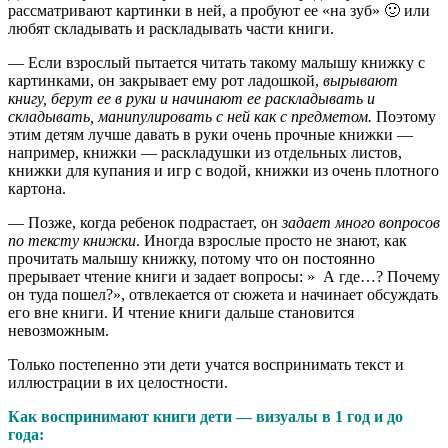
рассматривают картинки в ней, а пробуют ее «на зуб» 🙂 или
любят складывать и раскладывать части книги.
— Если взрослый пытается читать такому малышу книжку с
картинками, он закрывает ему рот ладошкой,
вырывают
книгу, берут ее в руки и начинают ее раскладывать и
складывать, манипулировать с ней как с предметом.
Поэтому
этим детям лучше давать в руки очень прочные книжки —
например, книжки — раскладушки из отдельных листов,
книжки для купания и игр с водой, книжки из очень плотного
картона.
— Позже, когда ребенок подрастает, он
задает много вопросов
по тексту книжки
. Иногда взрослые просто не знают, как
прочитать малышу книжку, потому что он постоянно
прерывает чтение книги и задает вопросы: » А где…? Почему
он туда пошел?», отвлекается от сюжета и начинает обсуждать
его вне книги. И чтение книги дальше становится
невозможным.
Только постепенно эти дети учатся воспринимать текст и
иллюстрации в их целостности.
Как воспринимают книги дети — визуалы в 1 год и до
года: