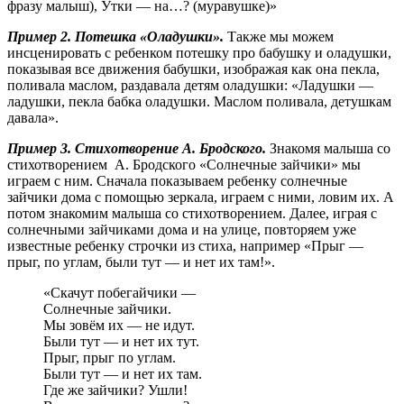
фразу малыш), Утки — на…? (муравушке)»
Пример 2. Потешка «Оладушки».
Также мы можем
инсценировать с ребенком потешку про бабушку и оладушки,
показывая все движения бабушки, изображая как она пекла,
поливала маслом, раздавала детям оладушки: «Ладушки —
ладушки, пекла бабка оладушки. Маслом поливала, детушкам
давала».
Пример 3. Стихотворение А. Бродского.
Знакомя малыша со
стихотворением А. Бродского «Солнечные зайчики» мы
играем с ним. Сначала показываем ребенку солнечные
зайчики дома с помощью зеркала, играем с ними, ловим их. А
потом знакомим малыша со стихотворением. Далее, играя с
солнечными зайчиками дома и на улице, повторяем уже
известные ребенку строчки из стиха, например «Прыг —
прыг, по углам, были тут — и нет их там!».
«Скачут побегайчики —
Солнечные зайчики.
Мы зовём их — не идут.
Были тут — и нет их тут.
Прыг, прыг по углам.
Были тут — и нет их там.
Где же зайчики? Ушли!