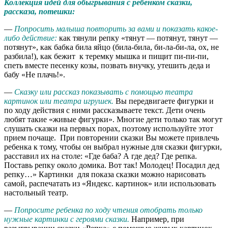
Коллекция идей для обыгрывания с ребенком сказки,
рассказа, потешки:
—
Попросить малыша повторить за вами и показать какое-
либо действие:
как тянули репку «тянут — потянут, тянут —
потянут», как бабка била яйцо (била-била, би-ла-би-ла, ох, не
разбила!), как бежит к теремку мышка и пищит пи-пи-пи,
спеть вместе песенку козы, позвать внучку, утешить деда и
бабу «Не плачь!».
—
Сказку или рассказ показывать с помощью театра
картинок или театра игрушек.
Вы передвигаете фигурки и
по ходу действия с ними рассказываете текст. Дети очень
любят такие «живые фигурки». Многие дети только так могут
слушать сказки на первых порах, поэтому используйте этот
прием почаще. При повторении сказки Вы можете привлечь
ребенка к тому, чтобы он выбрал нужные для сказки фигурки,
расставил их на столе: «Где баба? А где дед? Где репка.
Поставь репку около домика. Вот так! Молодец! Посадил дед
репку…» Картинки для показа сказки можно нарисовать
самой, распечатать из «Яндекс. картинок» или использовать
настольный театр.
—
Попросите ребенка по ходу чтения отобрать только
нужные картинки с героями сказки.
Например, при