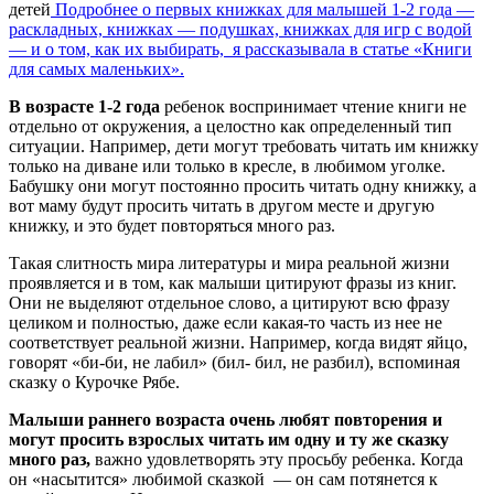
детей
Подробнее о первых книжках для малышей 1-2 года —
раскладных, книжках — подушках, книжках для игр с водой
— и о том, как их выбирать, я рассказывала в статье «Книги
для самых маленьких».
В возрасте 1-2 года
ребенок воспринимает чтение книги не
отдельно от окружения, а целостно как определенный тип
ситуации. Например, дети могут требовать читать им книжку
только на диване или только в кресле, в любимом уголке.
Бабушку они могут постоянно просить читать одну книжку, а
вот маму будут просить читать в другом месте и другую
книжку, и это будет повторяться много раз.
Такая слитность мира литературы и мира реальной жизни
проявляется и в том, как малыши цитируют фразы из книг.
Они не выделяют отдельное слово, а цитируют всю фразу
целиком и полностью, даже если какая-то часть из нее не
соответствует реальной жизни. Например, когда видят яйцо,
говорят «би-би, не лабил» (бил- бил, не разбил), вспоминая
сказку о Курочке Рябе.
Малыши раннего возраста очень любят повторения и
могут просить взрослых читать им одну и ту же сказку
много раз,
важно удовлетворять эту просьбу ребенка. Когда
он «насытится» любимой сказкой — он сам потянется к