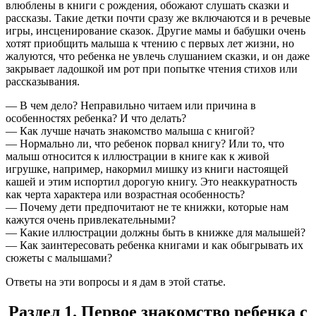
влюблены в книги с рождения, обожают слушать сказки и
рассказы. Такие детки почти сразу же включаются и в речевые
игры, инсценирование сказок. Другие мамы и бабушки очень
хотят приобщить малыша к чтению с первых лет жизни, но
жалуются, что ребенка не увлечь слушанием сказки, и он даже
закрывает ладошкой им рот при попытке чтения стихов или
рассказывания.
— В чем дело? Неправильно читаем или причина в
особенностях ребенка? И что делать?
— Как лучше начать знакомство малыша с книгой?
— Нормально ли, что ребенок порвал книгу? Или то, что
малыш относится к иллюстрации в книге как к живой
игрушке, например, накормил мишку из книги настоящей
кашей и этим испортил дорогую книгу. Это неаккуратность
как черта характера или возрастная особенность?
— Почему дети предпочитают не те книжки, которые нам
кажутся очень привлекательными?
— Какие иллюстрации должны быть в книжке для малышей?
— Как заинтересовать ребенка книгами и как обыгрывать их
сюжеты с малышами?
Ответы на эти вопросы и я дам в этой статье.
Раздел 1. Первое знакомство ребенка с