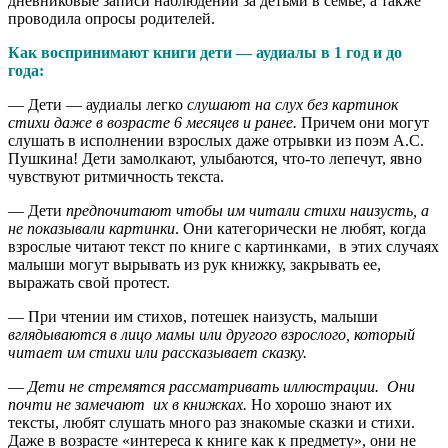
дневниковые записи наблюдений за детьми в семье, а также
проводила опросы родителей.
Как воспринимают книги дети — аудиалы в 1 год и до
года:
— Дети — аудиалы легко
слушают на слух без картинок
стихи даже в возрасте 6 месяцев и ранее.
Причем они могут
слушать в исполнении взрослых даже отрывки из поэм А.С.
Пушкина! Дети замолкают, улыбаются, что-то лепечут, явно
чувствуют ритмичность текста.
— Дети
предпочитают чтобы им читали стихи наизусть, а
не показывали картинки
. Они категорически не любят, когда
взрослые читают текст по книге с картинками, в этих случаях
малыши могут вырывать из рук книжку, закрывать ее,
выражать свой протест.
— При чтении им стихов, потешек наизусть, малыши
в
глядываются в лицо мамы или другого взрослого, который
читает им стихи или рассказывает сказку.
—
Дети не стремятся рассматривать иллюстрации. Они
почти не замечают их в книжках.
Но хорошо знают их
тексты, любят слушать много раз знакомые сказки и стихи.
Даже в возрасте «интереса к книге как к предмету», они не