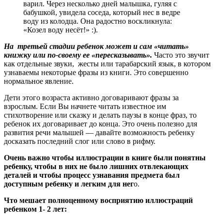
варил. Через несколько дней малышка, гуляя с
бабушкой, увидела соседа, который нес в ведре
воду из колодца. Она радостно воскликнула:
«Козел воду несёт!» :).
На третьей стадии ребенок может и сам «читать»
книжку или по-своему ее «пересказывать».
Часто это звучит
как отдельные звуки, жесты или тарабарский язык, в котором
узнаваемы некоторые фразы из книги. Это совершенно
нормальное явление.
Дети этого возраста активно договаривают фразы за
взрослым. Если Вы начнете читать известное им
стихотворение или сказку и делать паузы в конце фраз, то
ребенок их договаривает до конца. Это очень полезно для
развития речи малышей — давайте возможность ребенку
досказать последний слог или слово в рифму.
Очень важно чтобы иллюстрации в книге были понятны
ребенку, чтобы в них не было лишних отвлекающих
деталей и чтобы процесс узнавания предмета был
доступным ребенку и легким для нег
о.
Что мешает полноценному восприятию иллюстраций
ребенком 1- 2 лет: