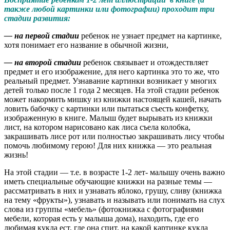
также любой картинки или фотографии) проходит три
стадии развития:
— на первой стадии
ребенок не узнает предмет на картинке,
хотя понимает его название в обычной жизни,
— на второй стадии
ребенок связывает и отождествляет
предмет и его изображение, для него картинка это то же, что
реальный предмет. Узнавание картинки возникает у многих
детей только после 1 года 2 месяцев. На этой стадии ребенок
может накормить мишку из книжки настоящей кашей, начать
ловить бабочку с картинки или пытаться съесть конфетку,
изображенную в книге. Малыш будет вырывать из книжки
лист, на котором нарисовано как лиса съела колобка,
закрашивать лисе рот или полностью закрашивать лису чтобы
помочь любимому герою! Для них книжка — это реальная
жизнь!
На этой стадии — т.е. в возрасте 1-2 лет- малышу очень важно
иметь специальные обучающие книжки на разные темы —
рассматривать в них и узнавать яблоко, грушу, сливу (книжка
на тему «фрукты»), узнавать и называть или понимать на слух
слова из группы «мебель» (фотокнижка с фотографиями
мебели, которая есть у малыша дома), находить, где его
любимая кукла ест, где она спит, на какой картинке кукла