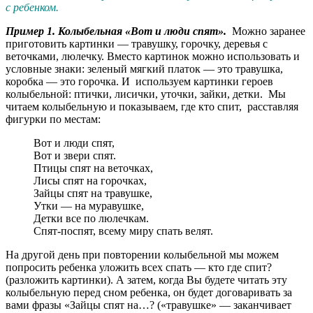
с ребенком.
Пример 1. Колыбельная «Вот и люди спят».
Можно заранее
приготовить картинки — травушку, горочку, деревья с
веточками, люлечку. Вместо картинок можно использовать и
условные знаки: зеленый мягкий платок — это травушка,
коробка — это горочка. И используем картинки героев
колыбельной: птички, лисички, уточки, зайки, детки. Мы
читаем колыбельную и показываем, где кто спит, расставляя
фигурки по местам:
Вот и люди спят,
Вот и звери спят.
Птицы спят на веточках,
Лисы спят на горочках,
Зайцы спят на травушке,
Утки — на муравушке,
Детки все по люлечкам.
Спят-поспят, всему миру спать велят.
На другой день при повторении колыбельной мы можем
попросить ребенка уложить всех спать — кто где спит?
(разложить картинки). А затем, когда Вы будете читать эту
колыбельную перед сном ребенка, он будет договаривать за
вами фразы «Зайцы спят на…? («травушке» — заканчивает