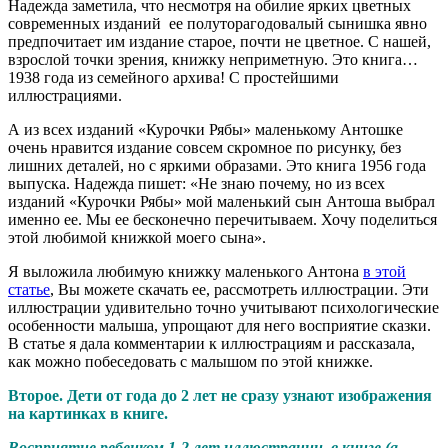
Надежда заметила, что несмотря на обилие ярких цветных
современных изданий ее полуторагодовалый сынишка явно
предпочитает им издание старое, почти не цветное. С нашей,
взрослой точки зрения, книжку неприметную. Это книга…
1938 года из семейного архива! С простейшими
иллюстрациями.
А из всех изданий «Курочки Рябы» маленькому Антошке
очень нравится издание совсем скромное по рисунку, без
лишних деталей, но с яркими образами. Это книга 1956 года
выпуска. Надежда пишет: «Не знаю почему, но из всех
изданий «Курочки Рябы» мой маленький сын Антоша выбрал
именно ее. Мы ее бесконечно перечитываем. Хочу поделиться
этой любимой книжкой моего сына».
Я выложила любимую книжку маленького Антона
в этой
статье
, Вы можете скачать ее, рассмотреть иллюстрации. Эти
иллюстрации удивительно точно учитывают психологические
особенности малыша, упрощают для него восприятие сказки.
В статье я дала комментарии к иллюстрациям и рассказала,
как можно побеседовать с малышом по этой книжке.
Второе. Дети от года до 2 лет не сразу узнают изображения
на картинках в книге.
Восприятие ребенком 1-2 лет иллюстрации в книге (а