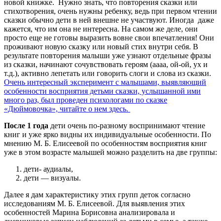
новой книжке. Нужно знать, что повторения сказки или
стихотворения, очень нужны ребенку, ведь при первом чтении
сказки обычно дети в ней внешне не участвуют. Иногда даже
кажется, что им она не интересна. На самом же деле, они
просто еще не готовы выразить вовне свои впечатления! Они
проживают новую сказку или новый стих внутри себя. В
результате повторения малыши уже узнают отдельные фразы
из сказки, начинают сочувствовать героям (аааа, ой-ой, ух и
т.д.), активно лепетать или говорить слоги и слова из сказки.
Очень интересный эксперимент с малышами, выявляющий
особенности восприятия детьми сказки, услышанной ими
много раз, был проведен психологами по сказке
«Дюймовочка», читайте о нем здесь.
После 1 года
дети очень по-разному воспринимают чтение
книг и уже ярко видны их индивидуальные особенности. По
мнению М. Б. Елисеевой по особенностям восприятия книг
уже в этом возрасте малышей можно разделить на две группы:
дети- аудиалы,
дети — визуалы.
Далее я дам характеристику этих групп деток согласно
исследованиям М. Б. Елисеевой. Для выявления этих
особенностей Марина Борисовна анализировала и