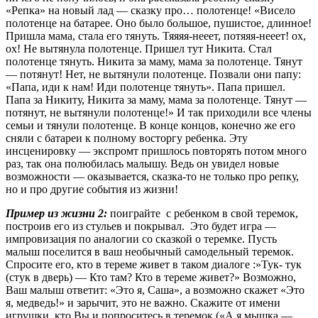
«Репка» на новый лад — сказку про… полотенце! «Висело
полотенце на батарее. Оно было большое, пушистое, длинное!
Пришла мама, стала его тянуть. Тяяяя-нееет, потяяя-нееет! ох,
ох! Не вытянула полотенце. Пришел тут Никита. Стал
полотенце тянуть. Никита за маму, мама за полотенце. Тянут
— потянут! Нет, не вытянули полотенце. Позвали они папу:
«Папа, иди к нам! Иди полотенце тянуть». Папа пришел.
Папа за Никиту, Никита за маму, мама за полотенце. Тянут —
потянут, не вытянули полотенце!» И так приходили все члены
семьи и тянули полотенце. В конце концов, конечно же его
сняли с батареи к полному восторгу ребенка. Эту
инсценировку — экспромт пришлось повторять потом много
раз, так она полюбилась малышу. Ведь он увидел новые
возможности — оказывается, сказка-то не только про репку,
но и про другие события из жизни!
Пример из жизни 2:
поиграйте с ребенком в свой теремок,
построив его из стульев и покрывал. Это будет игра —
импровизация по аналогии со сказкой о теремке. Пусть
малыш поселится в ваш необычный самодельный теремок.
Спросите его, кто в тереме живет в таком диалоге :»Тук- тук
(стук в дверь) — Кто там? Кто в тереме живет?» Возможно,
Ваш малыш ответит: «Это я, Саша», а возможно скажет «Это
я, медведь!» и зарычит, это не важно. Скажите от имени
игрушки, кто Вы и попроситесь в теремок («А я мышка —