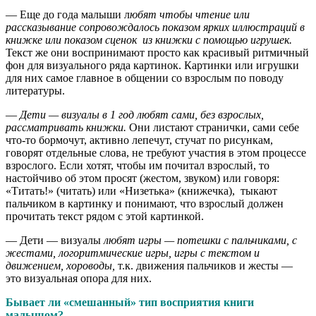
— Еще до года малыши л
юбят чтобы чтение или
рассказывание сопровождалось показом ярких иллюстраций в
книжке или показом сценок из книжки с помощью игрушек.
Текст же они воспринимают просто как красивый ритмичный
фон для визуального ряда картинок. Картинки или игрушки
для них самое главное в общении со взрослым по поводу
литературы.
—
Дети — визуалы в 1 год любят сами, без взрослых,
рассматривать книжки.
Они листают странички, сами себе
что-то бормочут, активно лепечут, стучат по рисункам,
говорят отдельные слова, не требуют участия в этом процессе
взрослого. Если хотят, чтобы им почитал взрослый, то
настойчиво об этом просят (жестом, звуком) или говоря:
«Титать!» (читать) или «Низетька» (книжечка), тыкают
пальчиком в картинку и понимают, что взрослый должен
прочитать текст рядом с этой картинкой.
— Дети — визуалы
любят игры — потешки с пальчиками, с
жестами, логоритмические игры, игры с текстом и
движением, хороводы,
т.к. движения пальчиков и жесты —
это визуальная опора для них.
Бывает ли «смешанный» тип восприятия книги
малышом?