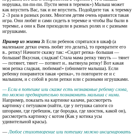
норушка, пи-пи-пи. Пусти меня в теремок») Малыш может
как впустить Вас, так и не впустить. Подойдите так к теремку
2 -3 раза в разных ролях. Многим детям очень нравится такая
игра. Они любят и сами сидеть в теремке и чтобы Вы были в
теремке, а они к Вам приходили в разных ролях и с разными
игрушками.
Пример из жизни 3:
Если ребенок спрятался в шкаф (а
маленькие детки очень любят это делать), то превратите его
в.. репку! Начните сказку так: «Сидит репка- большая —
большая! Вкусная, сладкая! Стала мама репку тянуть — тянет
— потянет, тянет — потянет и.. вытянула репку! Вот какая
моя репка сладкая, любимая!» (обнимите малыша). Если
ребенку понравится такая «репка», то повторите ее и с
малышом, и с собой в роли репки или с разными игрушками.
— Если в потешке или сказке есть незнакомые ребенку слова,
то можно предварительно познакомить малыша с ними.
Например, показать на картинке калачи, рассмотреть
картинку с петушком (найти, где у петушка сапоги со
шпорами, где гребешок, где бородка, где хвостик, какой он),
рассмотреть картинку с котом (Как у котика усы
удивительной красы).
—
Любое стихотворение или потешку можно инсценировать