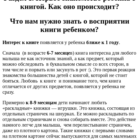
книгой. Как оно происходит?
Что нам нужно знать о восприятии
книги ребенком?
Интерес к книге
появляется у ребенка
ближе к 1 году
.
Сначала (в возрасте
6-7 месяце
в) книга интересна для любого
малыша не как источник знаний, а как предмет, который
можно обследовать в буквальном смысле со всех сторон, в
том числе и порвать или засунуть в рот :). Это первая реакция
знакомства большинства детей с книгой, которой не стоит
бояться. Любовь к книге и понимание того, чем книга
отличается от других предметов, появляется у ребенка не
сразу.
Примерно
к 8-9 месяцам
дети начинают любить
«раскладные» книжки — игрушки. Это книжка, состоящая из
отдельных страничек на шнурках. Ее можно раскладывать по
отдельным страничкам и снова собирать вместе. Это действие
намного легче для малыша, чем перелистывание страничек,
даже из плотного картона. Такие книжки с первыми словами
на плотном картоне сейчас выпускаются для самых маленьких