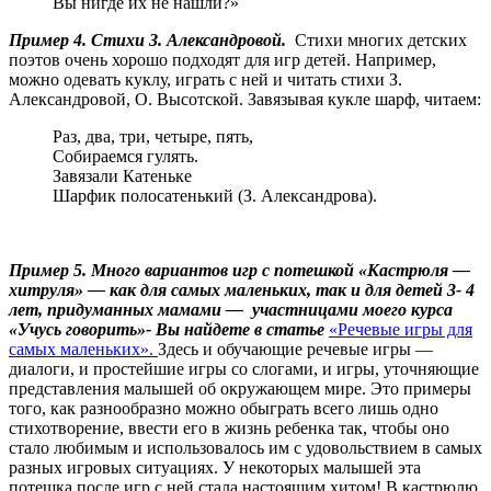
Вы нигде их не нашли?»
Пример 4. Стихи З. Александровой.
Стихи многих детских
поэтов очень хорошо подходят для игр детей. Например,
можно одевать куклу, играть с ней и читать стихи З.
Александровой, О. Высотской. Завязывая кукле шарф, читаем:
Раз, два, три, четыре, пять,
Собираемся гулять.
Завязали Катеньке
Шарфик полосатенький (З. Александрова).
Пример 5. Много вариантов игр с потешкой «Кастрюля —
хитруля» — как для самых маленьких, так и для детей 3- 4
лет, придуманных мамами — участницами моего курса
«Учусь говорить»- Вы найдете в статье
«Речевые игры для
самых маленьких».
Здесь и обучающие речевые игры —
диалоги, и простейшие игры со слогами, и игры, уточняющие
представления малышей об окружающем мире. Это примеры
того, как разнообразно можно обыграть всего лишь одно
стихотворение, ввести его в жизнь ребенка так, чтобы оно
стало любимым и использовалось им с удовольствием в самых
разных игровых ситуациях. У некоторых малышей эта
потешка после игр с ней стала настоящим хитом! В кастрюлю