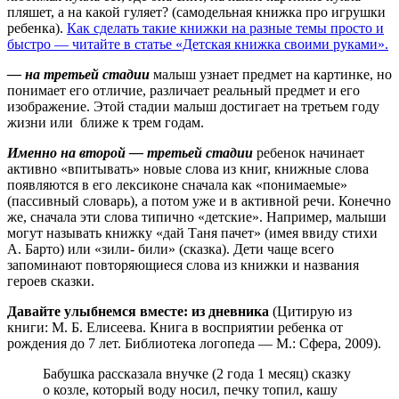
пляшет, а на какой гуляет? (самодельная книжка про игрушки
ребенка).
Как сделать такие книжки на разные темы просто и
быстро — читайте в статье «Детская книжка своими руками».
— на третьей стадии
малыш узнает предмет на картинке, но
понимает его отличие, различает реальный предмет и его
изображение. Этой стадии малыш достигает на третьем году
жизни или ближе к трем годам.
Именно на второй — третьей стадии
ребенок начинает
активно «впитывать» новые слова из книг, книжные слова
появляются в его лексиконе сначала как «понимаемые»
(пассивный словарь), а потом уже и в активной речи. Конечно
же, сначала эти слова типично «детские». Например, малыши
могут называть книжку «дай Таня пачет» (имея ввиду стихи
А. Барто) или «зили- били» (сказка). Дети чаще всего
запоминают повторяющиеся слова из книжки и названия
героев сказки.
Давайте улыбнемся вместе: из дневника
(Цитирую из
книги: М. Б. Елисеева. Книга в восприятии ребенка от
рождения до 7 лет. Библиотека логопеда — М.: Сфера, 2009).
Бабушка рассказала внучке (2 года 1 месяц) сказку
о козле, который воду носил, печку топил, кашу