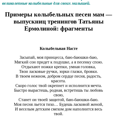
великолепные колыбельные для своих малышей.
Примеры колыбельных песен мам —
выпускниц тренингов Татьяны
Ермолиной: фрагменты
Колыбельная Насте
Засыпай, моя принцесса, баю-баюшки-баю,
Мягкий сон придет к подушке, а я песенку спою.
Отдыхают ножки крепки, умная головка,
Твои ласковые ручки, зорки глазки, бровки.
В твоем нежном, добром сердце песня, радость,
красота.
Скоро голос твой окрепнет и исполнится мечта.
Быстро вырастешь, родная, встретишь ты любовь
свою,
Станет он твоей защитой, баю-баюшки-баю.
Моя песня льется тихо… Будешь ласковой женой,
И веселым детским смехом дом наполнится весь
твой.