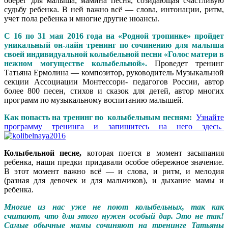
оберег для малыша; мамина песня, созидающая счастливую
судьбу ребенка. В ней важно всё — слова, интонации, ритм,
учет пола ребенка и многие другие нюансы.
С 16 по 31 мая 2016 года на «Родной тропинке» пройдет
уникальный он-лайн тренинг по сочинению для малыша
своей индивидуальной колыбельной песни «Голос матери в
нежном могуществе колыбельной».
Проведет тренинг
Татьяна Ермолина — композитор, руководитель Музыкальной
секции Ассоциации Монтессори- педагогов России, автор
более 800 песен, стихов и сказок для детей, автор многих
программ по музыкальному воспитанию малышей.
Как попасть на тренинг по колыбельным песням:
Узнайте
программу тренинга и запишитесь на него здесь.
Колыбельной песне,
которая поется в момент засыпания
ребенка, наши предки придавали особое обережное значение.
В этот момент важно всё — и слова, и ритм, и мелодия
(разная для девочек и для мальчиков), и дыхание мамы и
ребенка.
Многие из нас уже не поют колыбельных, так как
считают, что для этого нужен особый дар. Это не так!
Самые обычные мамы сочиняют на тренинге Татьяны