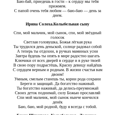
Баю-бай, приедешь в гости – к сердцу мы тебя
прижмем.
С папой очень тебя любим — баю-баю — день за
днем.
Ирина Солоха.Колыбельная сыну
Спи, мой мальчик, мой сынок, спи, мой звёздный
голосок
Светлая головушка, Божья лёгкая рука
Ты трудился день деньской, солнце радовал собой
А теперь ты отдохни, в ручках маминых усни
Завтра будешь ты опять в мире радостно шагать
Ключики от всех дверей в сердце и в руке твоей
В свою пору подрастёшь, Красну девицу найдёшь
С сердцем верным и родным. В жизни счастья вам
двоим!
Умным, смелым станешь ты, корни рода сохрани
Береги и защищай. Да богатство наживай.
Ты богатство наживай, да делись-преумножай
Своих деток поднимай, силу Божью прославляй
Спи мой мальчик, мой сынок нынче кончился
денёк
Баю, баю, мой родной, буду я всегда с тобой.