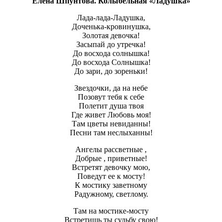
Елена Шпунтова.
Колыбельная «Ладушка»
Лада-лада-Ладушка,
Доченька-кровинушка,
Золотая девочка!
Засыпай до утречка!
До восхода солнышка!
До восхода Солнышка!
До зари, до зореньки!
Звездочки, да на небе
Позовут тебя к себе
Полетит душа твоя
Где живет Любовь моя!
Там цветы невиданны!
Песни там неслыханны!
Ангелы рассветные ,
Добрые , приветные!
Встретят девочку мою,
Поведут ее к мосту!
К мостику заветному
Радужному, светлому.
Там на мостике-мосту
Встретишь ты судьбу свою!