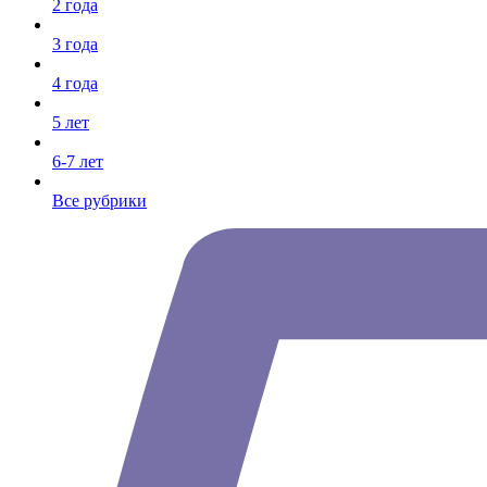
2 года
3 года
4 года
5 лет
6-7 лет
Все рубрики