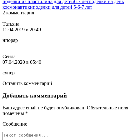
поделки из пластилина для детей
6-7 лет
поделки на день
Отправить
космонавтики
поделки для детей 5-6-7 лет
2 комментария
Татьяна
11.04.2019 в 20:49
нпорар
Сейла
07.04.2020 в 05:40
супер
Оставить комментарий
Добавить комментарий
Ваш адрес email не будет опубликован.
Обязательные поля
помечены
*
Сообщение