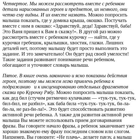
Четвертое.
Мы можем рассмотреть вместе с ребенком
детали нарисованных героев и предметов, их немного, они
четко ему видны. И их вместе назвать.
Можно попросить
малыша показать, где у домика крыша, окошко. Постучать
вместе с ним в окошко: «Здравствуй, деда! Здравствуй, баба!
Это Ваня пришел к Вам в сказку!». В другой раз можно
рассмотреть вместе с ребенком курочку — найти, где у
курочки гребешок, крылышки, хвостик, глазки. Лишних
деталей нет, поэтому малышу будет просто выполнить это
задание. И это замечательно! Он будет рад своей умелости!
Такие задания развивают понимание речи ребенком,
обогащают и уточняют словарь малыша.
Пятое. В книге очень лаконично и ясно показаны действия
героев, поэтому мы можем легко привлечь ребенка к
подражанию и к инсценированию отдельных фрагментов
сказки про Курочку Рябу.
Можно попросить малыша показать,
как дед бил (стучим ритмично кулачками — «тук-тук, тук-тук,
бил-бил, не разбил», как баба била «тук-тук- тук-тук, би-ла-
би-ла, не раз-би-ла!». Это будет способствовать развитию
активной речи ребенка. А также для развития активной речи
малыша Вы можете использовать прием договаривания
фразы. Вы говорите начало фразы, а ребенок заканчивает уже
хорошо знакомую ему фразу последним словом или слогом.
Например, Вы говорите: «Не плачь», делаете паузу, а малыш