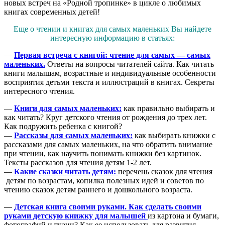
новых встреч на «Родной тропинке» в цикле о любимых
книгах современных детей!
Еще о чтении и книгах для самых маленьких Вы найдете
интересную информацию в статьях:
—
Первая встреча с книгой: чтение для самых — самых
маленьких.
Ответы на вопросы читателей сайта. Как читать
книги малышам, возрастные и индивидуальные особенности
восприятия детьми текста и иллюстраций в книгах. Секреты
интересного чтения.
—
Книги для самых маленьких:
как правильно выбирать и
как читать? Круг детского чтения от рождения до трех лет.
Как подружить ребенка с книгой?
—
Рассказы для самых маленьких:
как выбирать книжки с
рассказами для самых маленьких, на что обратить внимание
при чтении, как научить понимать книжки без картинок.
Тексты рассказов для чтения детям 1-2 лет.
—
Какие сказки читать детям:
перечень сказок для чтения
детям по возрастам, копилка полезных идей и советов по
чтению сказок детям раннего и дошкольного возраста.
—
Детская книга своими руками.
Как сделать своими
руками детскую книжку для малышей
из картона и бумаги,
фотографий и ткани? Как ее использовать для развития