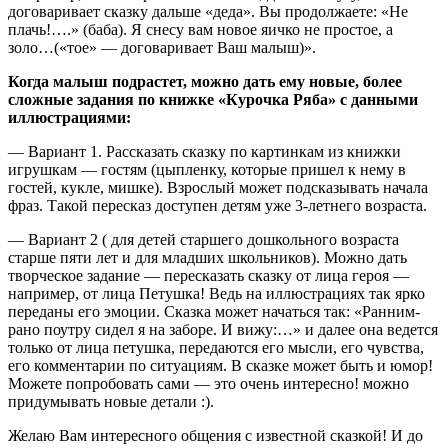
договаривает сказку дальше «деда». Вы продолжаете: «Не
плачь!….» (баба). Я снесу вам новое яичко не простое, а
золо…(«тое» — договаривает Ваш малыш)».
Когда малыш подрастет, можно дать ему новые, более
сложные задания по книжке «Курочка Ряба» с данными
иллюстрациями:
— Вариант 1. Рассказать сказку по картинкам из книжки
игрушкам — гостям (цыпленку, которые пришел к нему в
гостей, кукле, мишке). Взрослый может подсказывать начала
фраз. Такой пересказ доступен детям уже 3-летнего возраста.
— Вариант 2 ( для детей старшего дошкольного возраста
старше пяти лет и для младших школьников). Можно дать
творческое задание — пересказать сказку от лица героя —
например, от лица Петушка! Ведь на иллюстрациях так ярко
переданы его эмоции. Сказка может начаться так: «Ранним-
рано поутру сидел я на заборе. И вижу:…» и далее она ведется
только от лица петушка, передаются его мысли, его чувства,
его комментарии по ситуациям. В сказке может быть и юмор!
Можете попробовать сами — это очень интересно! можно
придумывать новые детали :).
Желаю Вам интересного общения с известной сказкой! И до