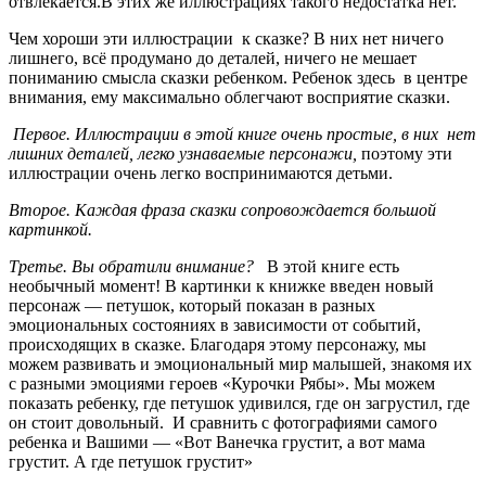
отвлекается.В этих же иллюстрациях такого недостатка нет.
Чем хороши эти иллюстрации к сказке? В них нет ничего
лишнего, всё продумано до деталей, ничего не мешает
пониманию смысла сказки ребенком. Ребенок здесь в центре
внимания, ему максимально облегчают восприятие сказки.
Первое. Иллюстрации в этой книге очень простые, в них нет
лишних деталей, легко узнаваемые персонажи,
поэтому эти
иллюстрации очень легко воспринимаются детьми.
Второе. Каждая фраза сказки сопровождается большой
картинкой.
Третье. Вы обратили внимание?
В этой книге есть
необычный момент! В картинки к книжке введен новый
персонаж — петушок, который показан в разных
эмоциональных состояниях в зависимости от событий,
происходящих в сказке. Благодаря этому персонажу, мы
можем развивать и эмоциональный мир малышей, знакомя их
с разными эмоциями героев «Курочки Рябы». Мы можем
показать ребенку, где петушок удивился, где он загрустил, где
он стоит довольный. И сравнить с фотографиями самого
ребенка и Вашими — «Вот Ванечка грустит, а вот мама
грустит. А где петушок грустит»