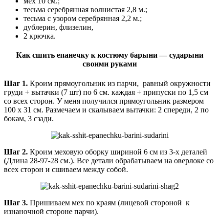
мех 10 см.;
тесьма серебрянная волнистая 2,8 м.;
тесьма с узором серебрянная 2,2 м.;
дублерин, флизелин,
2 крючка.
Как сшить епанечку к костюму барыни — сударыни
своими руками
Шаг 1.
Кроим прямоугольник из парчи, равный окружности
груди + вытачки (7 шт) по 6 см. каждая + припуски по 1,5 см
со всех сторон. У меня получился прямоугольник размером
100 х 31 см. Размечаем и скалываем вытачки: 2 спереди, 2 по
бокам, 3 сзади.
Шаг 2.
Кроим меховую оборку шириной 6 см из 3-х деталей
(Длина 28-97-28 см.). Все детали обрабатываем на оверлоке со
всех сторон и сшиваем между собой.
Шаг 3.
Пришиваем мех по краям (лицевой стороной к
изнаночной стороне парчи).