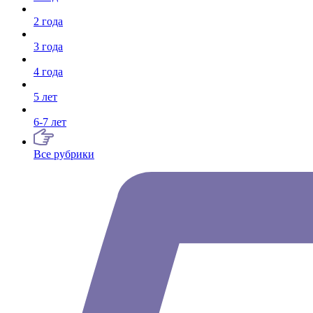
2 года
3 года
4 года
5 лет
6-7 лет
Все рубрики