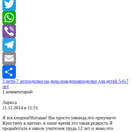
Facebook
Twitter
WhatsApp
Viber
Telegram
Email
5 лет
6-7 лет
поделки на день рождения
поделки для детей 5-6-7
Отправить
лет
1 комментарий
Лариса
11.11.2014 в 11:51
Я восхищена!Наташа! Вы просто умница,что приучаете
Кристину к шитью. в наше время это такая редкость Я
проработала в школе учителем труда 12 лет и знаю,что