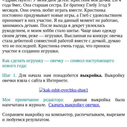
года 9мес. Она старшая сестра. Ее братику Глебу 1год 9
месяцев. Они очень любят играть вместе. Кристинка
постоянно придумывает новые игры, а Глеб с удовольствием
принимает в них участие. Я на данный момент не работаю,
занимаюсь детьми. После выхода в декрет увлеклась
рукоделием, и моим хобби стало шитье. Чаще шью одежду
своим детям, реже — игрушки. Высланная на конкурс овечка
стала дебютной совместной работой вместе с дочкой, думаю
что не последней. Кристинка очень горда, что приняла
участие в создании игрушки.
Как сделать игрушку — овечку — символ наступающего
нового года:
Шаг 1.
Для начала нам понадобится
выкройка.
Выкройку
овечки взяла с сайта в Интернете.
Мое примечание редактора:
данная выкройка была
напечатана в журнале.
Скачать выкройку овечки.
Сохраняем выкройку на компьютер, распечатываем, вырезаем
и любуемся результатом.