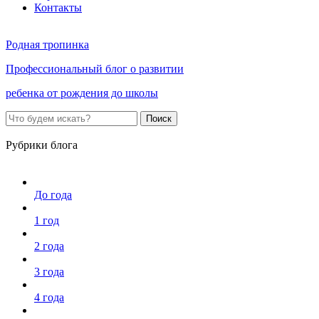
Контакты
Родная тропинка
Профессиональный блог о развитии
ребенка от рождения до школы
Поиск
Рубрики блога
До года
1 год
2 года
3 года
4 года