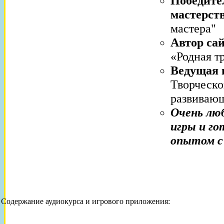
Победите
мастерст
мастера"
Автор са
«Родная т
Ведущая 
Творческо
развивающ
Очень люб
игры и го
опытом с
Содержание аудиокурса и игрового приложения: