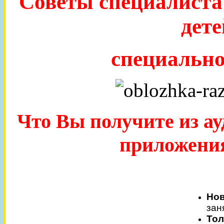
Советы специалиста
дете
специально
Что Вы получите из ау
приложения
Но
зан
Тол