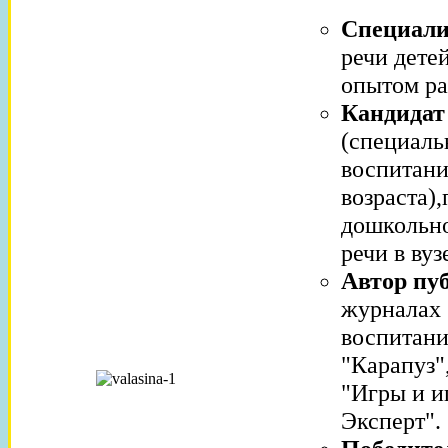
Специали
речи дете
опытом ра
Кандидат
(специаль
воспитани
возраста)
дошкольно
речи в вуз
Автор пу
журналах 
воспитани
"Карапуз"
"Игры и и
Эксперт".