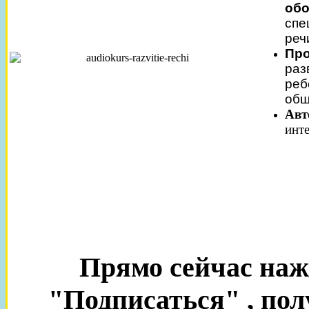
обо
спе
реч
Про
раз
реб
общ
Авт
инт
Прямо сейчас наж
"Подписаться" , пол