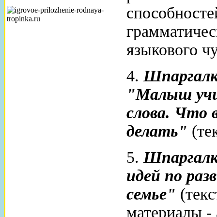
способносте
грамматичес
языкового чу
4.
Шпаргалк
"Малыш учи
слова. Что 
делать"
(тек
5.
Шпаргалк
идей по раз
семье"
(текс
материалы -