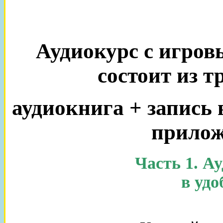
Аудиокурс с игро
состоит из т
аудиокнига + запись 
прилож
Часть 1. А
в уд