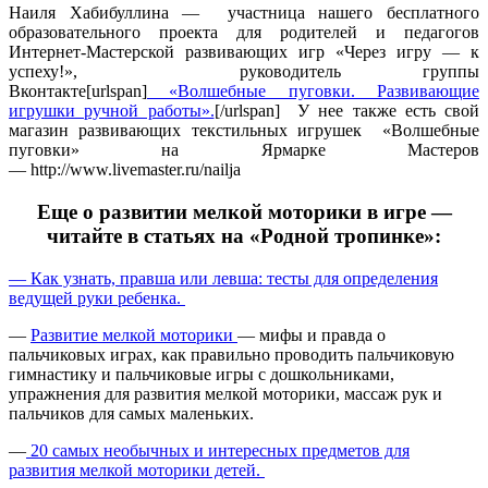
Наиля Хабибуллина — участница нашего бесплатного
образовательного проекта для родителей и педагогов
Интернет-Мастерской развивающих игр «Через игру — к
успеху!», руководитель группы
Вконтакте[urlspan]
«Волшебные пуговки. Развивающие
игрушки ручной работы».
[/urlspan] У нее также есть свой
магазин развивающих текстильных игрушек «Волшебные
пуговки» на Ярмарке Мастеров
— http://www.livemaster.ru/nailja
Еще о развитии мелкой моторики в игре —
читайте в статьях на «Родной тропинке»:
— Как узнать, правша или левша: тесты для определения
ведущей руки ребенка.
—
Развитие мелкой моторики
— мифы и правда о
пальчиковых играх, как правильно проводить пальчиковую
гимнастику и пальчиковые игры с дошкольниками,
упражнения для развития мелкой моторики, массаж рук и
пальчиков для самых маленьких.
—
20 самых необычных и интересных предметов для
развития мелкой моторики детей.