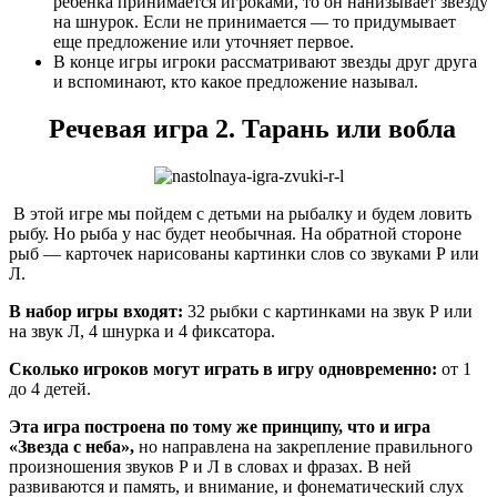
ребенка принимается игроками, то он нанизывает звезду
на шнурок. Если не принимается — то придумывает
еще предложение или уточняет первое.
В конце игры игроки рассматривают звезды друг друга
и вспоминают, кто какое предложение называл.
Речевая игра 2. Тарань или вобла
В этой игре мы пойдем с детьми на рыбалку и будем ловить
рыбу. Но рыба у нас будет необычная. На обратной стороне
рыб — карточек нарисованы картинки слов со звуками Р или
Л.
В набор игры входят:
32 рыбки с картинками на звук Р или
на звук Л, 4 шнурка и 4 фиксатора.
Сколько игроков могут играть в игру одновременно:
от 1
до 4 детей.
Эта игра построена по тому же принципу, что и игра
«Звезда с неба»,
но направлена на закрепление правильного
произношения звуков Р и Л в словах и фразах. В ней
развиваются и память, и внимание, и фонематический слух