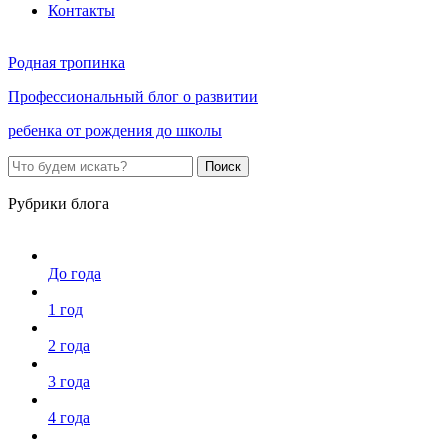
Контакты
Родная тропинка
Профессиональный блог о развитии
ребенка от рождения до школы
Поиск
Рубрики блога
До года
1 год
2 года
3 года
4 года